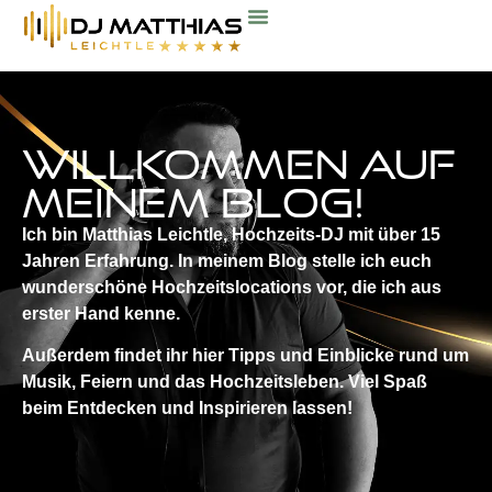
Über Mich
Mein Service
Jetzt Buchen
Willkommen auf
meinem Blog!
Ich bin Matthias Leichtle, Hochzeits-DJ mit über 15
Jahren Erfahrung. In meinem Blog stelle ich euch
wunderschöne Hochzeitslocations vor, die ich aus
erster Hand kenne.
Außerdem findet ihr hier Tipps und Einblicke rund um
Musik, Feiern und das Hochzeitsleben. Viel Spaß
beim Entdecken und Inspirieren lassen!