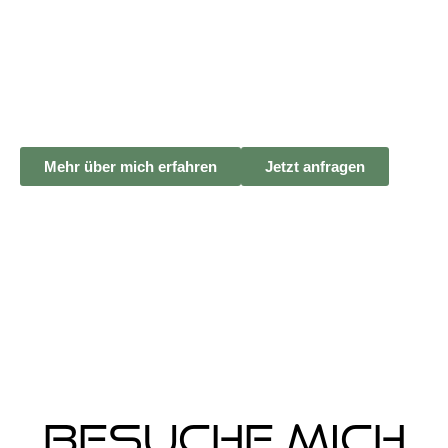
Noch auf der
Suche nach dem
Perfekten DJ für
deine Hochzeit?
Mehr über mich erfahren
Jetzt anfragen
Besuche mich