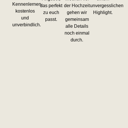
Kennenlernen,
das perfekt
der Hochzeit
unvergesslichen
kostenlos
zu euch
gehen wir
Highlight.
und
passt.
gemeinsam
unverbindlich.
alle Details
noch einmal
durch.