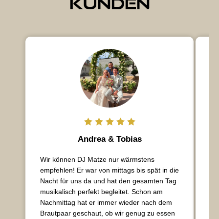
Kunden
Andrea & Tobias
Wir können DJ Matze nur wärmstens
Ha
empfehlen! Er war von mittags bis spät in die
wi
Nacht für uns da und hat den gesamten Tag
un
musikalisch perfekt begleitet. Schon am
Ta
Nachmittag hat er immer wieder nach dem
me
Brautpaar geschaut, ob wir genug zu essen
Ei