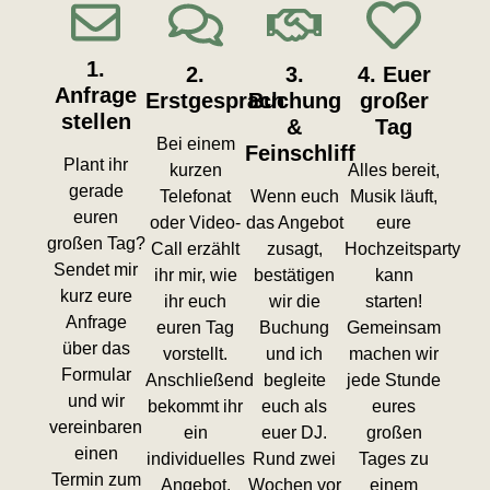
1.
2.
3.
4. Euer
Anfrage
Erstgespräch
Buchung
großer
stellen
&
Tag
Bei einem
Feinschliff
Plant ihr
kurzen
Alles bereit,
gerade
Telefonat
Wenn euch
Musik läuft,
euren
oder Video-
das Angebot
eure
großen Tag?
Call erzählt
zusagt,
Hochzeitsparty
Sendet mir
ihr mir, wie
bestätigen
kann
kurz eure
ihr euch
wir die
starten!
Anfrage
euren Tag
Buchung
Gemeinsam
über das
vorstellt.
und ich
machen wir
Formular
Anschließend
begleite
jede Stunde
und wir
bekommt ihr
euch als
eures
vereinbaren
ein
euer DJ.
großen
einen
individuelles
Rund zwei
Tages zu
Termin zum
Angebot,
Wochen vor
einem