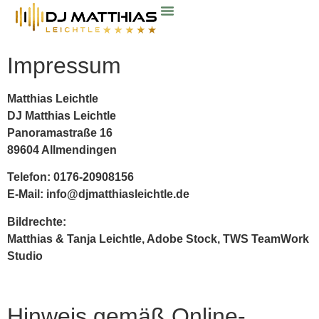
Über Mich
Mein Service
Jetzt Buchen
Impressum
Matthias Leichtle
DJ Matthias Leichtle
Panoramastraße 16
89604 Allmendingen
Telefon: 0176-20908156
E-Mail: info@djmatthiasleichtle.de
Bildrechte:
Matthias & Tanja Leichtle, Adobe Stock, TWS TeamWork
Studio
Hinweis gemäß Online-