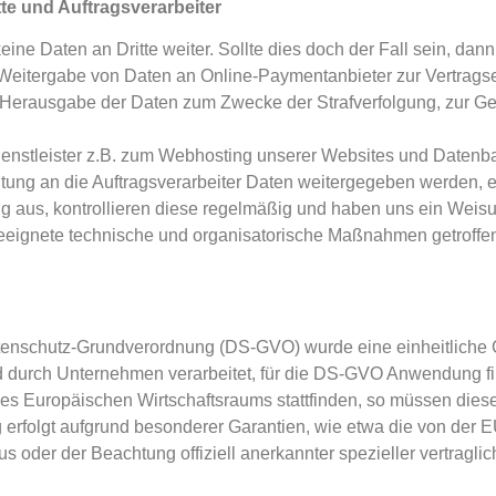
e und Auftragsverarbeiter
ine Daten an Dritte weiter. Sollte dies doch der Fall sein, dan
Weitergabe von Daten an Online-Paymentanbieter zur Vertragser
r Herausgabe der Daten zum Zwecke der Strafverfolgung, zur 
ienstleister z.B. zum Webhosting unserer Websites und Datenba
tung an die Auftragsverarbeiter Daten weitergegeben werden, e
tig aus, kontrollieren diese regelmäßig und haben uns ein Weis
eeignete technische und organisatorische Maßnahmen getroffe
enschutz-Grundverordnung (DS-GVO) wurde eine einheitliche G
 durch Unternehmen verarbeitet, für die DS-GVO Anwendung fin
es Europäischen Wirtschaftsraums stattfinden, so müssen diese
 erfolgt aufgrund besonderer Garantien, wie etwa die von der E
oder der Beachtung offiziell anerkannter spezieller vertraglic