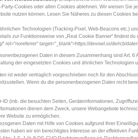
-Party-Cookies oder allen Cookies ablehnen. Wir weisen Sie jed
Website nutzen können. Lesen Sie Näheres zu diesen Cookies be
ähnlichen Technologien (Tracking-Pixel, Web-Beacons etc.) und
tails zur Funktionsweise von „Real Cookie Banner“ findest du 
/“ rel=“noreferrer“ target=“_blank“>https://devowl.io/de/rcb/date
sonenbezogenen Daten in diesem Zusammenhang sind Art. 6 Abs. 
waltung der eingesetzten Cookies und ähnlichen Technologien 
n ist weder vertraglich vorgeschrieben noch für den Abschluss 
itzustellen. Wenn du die personenbezogenen Daten nicht bereits
-ID (inb. die besuchten Seiten, Geräteinformationen, Zugriffsze
nformationen dienen dem Zweck, unsere Webangebote technisch 
ere Website zu ermöglichen.
ogenen Daten mit Hilfe von Cookies aufgrund Ihrer Einwilligung 
ten haben wir ein berechtigtes Interesse an der effektiven Funk