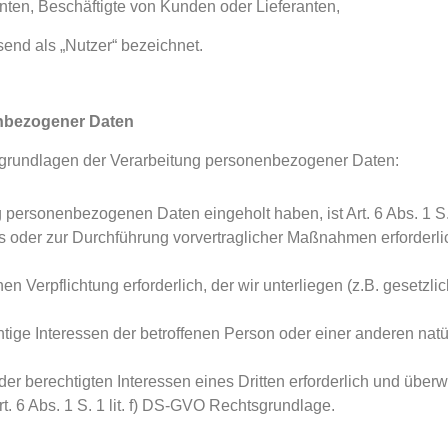
nten, Beschäftigte von Kunden oder Lieferanten,
nd als „Nutzer“ bezeichnet.
nbezogener Daten
tsgrundlagen der Verarbeitung personenbezogener Daten:
ng personenbezogenen Daten eingeholt haben, ist Art. 6 Abs. 1 S
gs oder zur Durchführung vorvertraglicher Maßnahmen erforderlich,
chen Verpflichtung erforderlich, der wir unterliegen (z.B. gesetzli
htige Interessen der betroffenen Person oder einer anderen natür
der berechtigten Interessen eines Dritten erforderlich und über
rt. 6 Abs. 1 S. 1 lit. f) DS-GVO Rechtsgrundlage.