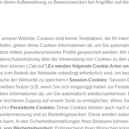
en deren Aufbewahrung zu Beweiszwecken bei Angriffen auf die 
nserer Website. Cookies sind kleine Textdateien, die Ihr Inte
frufen, geben diese Cookies Informationen ab, um Sie automat
zer mittels pseudonymisierter Profile gespeichert werden. Wir 
Datenschutzerklärung über die Verwendung von Cookies zu den
ern können („Opt-out“).
Es werden folgende Cookie-Arten un
ie zum Betrieb der Webseite unbedingt erforderlich sind, um b
ache der Webseite zu speichern.
• Session-Cookies:
Session-
lben Nutzer (z.B. wenn Sie sich eingeloggt haben zur Feststel
okies Informationen ab, um Sie automatisch wiederzuerkennen. 
n leichteren Zugang auf unsere Seite zu ermöglichen. Wenn Si
cht.
• Persistente Cookies:
Diese Cookies bleiben auch nach d
hweitenmessung und zu Marketingzwecken. Diese werden autom
en kann. In den Sicherheitseinstellungen Ihres Browsers können 
sb. von Werbetreibenden):
Entsprechend Ihren Wünschen könne