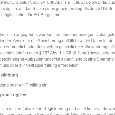
Privacy Shields“, nach Art. 49 Abs. 1 S. 1 lit. a) DSGVO die au
sbezüglich auf das Risiko eines geheimen Zugriffs durch US-B
öglichkeiten für EU-Bürger, hin.
drücklich angegeben, werden Ihre personenbezogen Daten gelös
der der Zweck für die Speicherung entfällt bzw. die Daten für de
n erforderlich oder dem stehen gesetzliche Aufbewahrungspfli
eschäftsbriefen nach § 257 Abs. 1 HGB (6 Jahre) sowie steuerr
eschriebene Aufbewahrungsfrist abläuft, erfolgt eine Sperrung 
luss oder zur Vertragserfüllung erforderlich.
gsfindung
ung oder ein Profiling ein.
g von Logfiles
isch nutzen (also keine Registrierung und auch keine anderwei
 Browser an unseren Server übermittelt. Wenn Sie unsere Websi